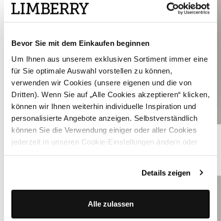
Bevor Sie mit dem Einkaufen beginnen
Um Ihnen aus unserem exklusiven Sortiment immer eine
für Sie optimale Auswahl vorstellen zu können,
verwenden wir Cookies (unsere eigenen und die von
Dritten). Wenn Sie auf „Alle Cookies akzeptieren“ klicken,
können wir Ihnen weiterhin individuelle Inspiration und
personalisierte Angebote anzeigen. Selbstverständlich
können Sie die Verwendung einiger oder aller Cookies
Karamell-farbenes Dirndl mit Samt-Mieder - ROMEE GOLDEN BROWN
jederzeit in unseren Cookie-Einstellungen ändern oder
widerrufen.
ÄHNLUCHE PRODUKTE
Details zeigen
Alle zulassen